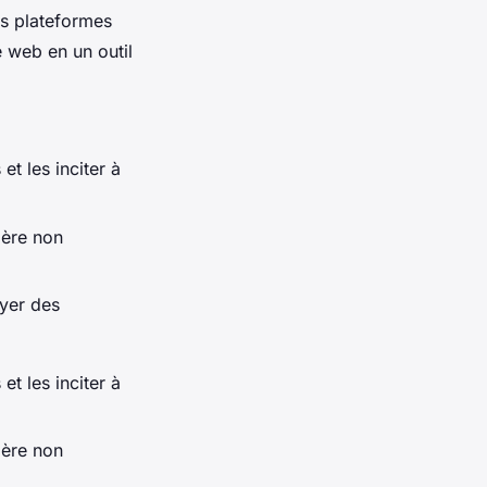
es plateformes
e web en un outil
et les inciter à
ière non
oyer des
et les inciter à
ière non