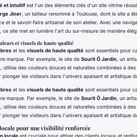
 et intuitif
est l'un des éléments clés d'un site vitrine réuss
rge Jiner
, un tailleur renommé à Toulouse, dont le site a é
ce et le savoir-faire artisanal de son atelier. Avec une navigat
 ce site met en lumière l'art du sur-mesure de manière éléga
uleurs et visuels de haute qualité
obres
et les
visuels de haute qualité
sont essentiels pour c
tre marque. Par exemple, le site de
Sourit Ô Jardin
, un arti
, utilise des couleurs douces et naturelles combinées à de
plonger les visiteurs dans l'univers apaisant et artistique d
obres
et les
visuels de haute qualité
sont essentiels pour c
tre marque. Par exemple, le site de
Sourit Ô Jardin
, un arti
, utilise des couleurs douces et naturelles combinées à de
plonger les visiteurs dans l'univers apaisant et artistique d
ocale pour une visibilité renforcée
n locale
est cruciale pour attirer des clients locaux et renfo