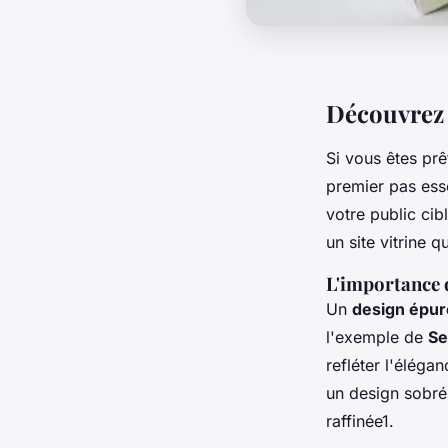
Découvrez l
Si vous êtes prê
premier pas esse
votre public cib
un site vitrine q
L'importance d
Un
design épuré
l'exemple de
Se
refléter l'élégan
un design sobré,
raffinée1.