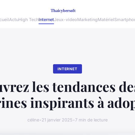
cueil
Actu
High Tech
Internet
Jeux-video
Marketing
Matériel
Smartpho
INTERNET
vrez les tendances des
rines inspirants à ado
céline
•
21 janvier 2025
•
7 min de lecture