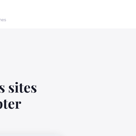
nes
 sites
pter