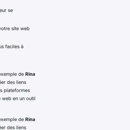
eur se
votre site web
s faciles à
l'exemple de
Rina
éer des liens
es plateformes
e web en un outil
l'exemple de
Rina
éer des liens