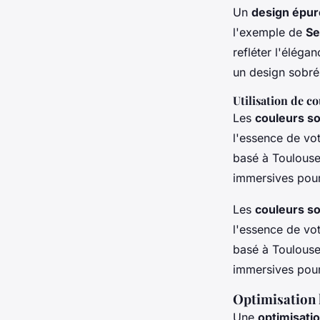
Un
design épuré
l'exemple de
Se
refléter l'élégan
un design sobré,
Utilisation de co
Les
couleurs s
l'essence de vo
basé à Toulouse
immersives pour 
Les
couleurs s
l'essence de vo
basé à Toulouse
immersives pour 
Optimisation l
Une
optimisatio