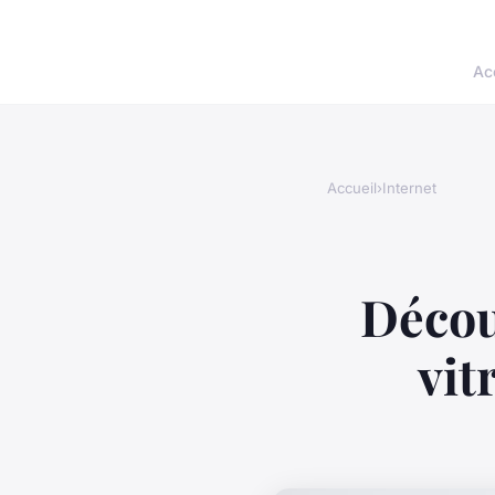
Ac
Accueil
›
Internet
Décou
vit