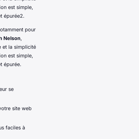
on est simple,
et épurée2.
 notamment pour
th Nelson
,
et la simplicité
on est simple,
et épurée.
eur se
votre site web
s faciles à