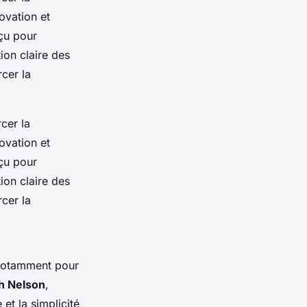
novation et
nçu pour
ion claire des
rcer la
rcer la
novation et
nçu pour
ion claire des
rcer la
 notamment pour
th Nelson
,
et la simplicité