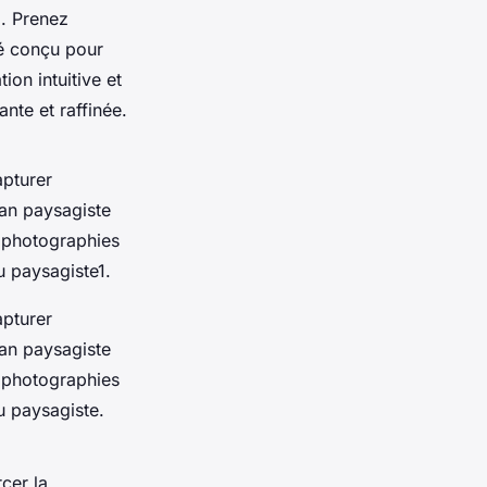
i. Prenez
té conçu pour
ion intuitive et
nte et raffinée.
apturer
san paysagiste
s photographies
u paysagiste1.
apturer
san paysagiste
s photographies
u paysagiste.
rcer la