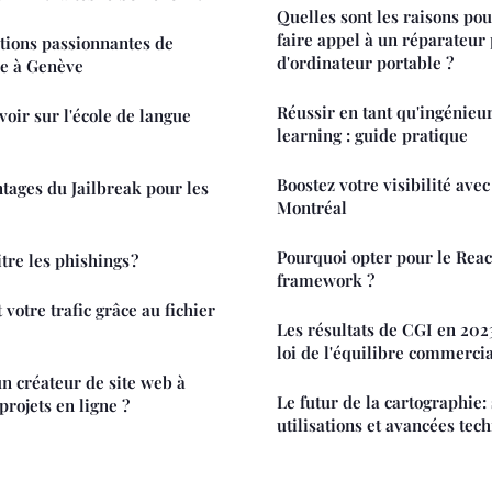
Quelles sont les raisons pour
faire appel à un réparateur
tions passionnantes de
d'ordinateur portable ?
ue à Genève
Réussir en tant qu'ingénieu
oir sur l'école de langue
learning : guide pratique
Boostez votre visibilité ave
ntages du Jailbreak pour les
Montréal
Pourquoi opter pour le Rea
re les phishings ?
framework ?
votre trafic grâce au fichier
Les résultats de CGI en 202
loi de l'équilibre commercia
n créateur de site web à
Le futur de la cartographie:
rojets en ligne ?
utilisations et avancées tec