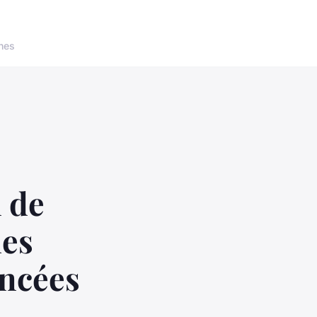
nes
n de
les
ancées