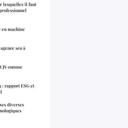
 lesquelles il faut
 professionnel
r en machine
c agence seo à
ct JS comme
3 : rapport ESG et
l
 ses diverses
hnologiques