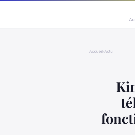
Ac
Accueil
›
Actu
Kin
té
fonct