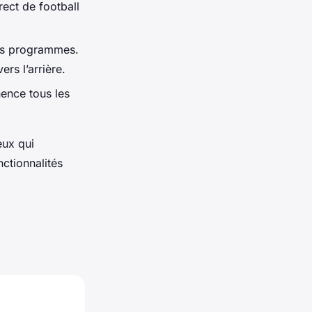
rect de football
nts programmes.
rs l’arrière.
ence tous les
eux qui
ctionnalités