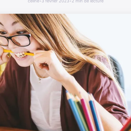
céline
•
3 février 2023
•
2 min de lecture