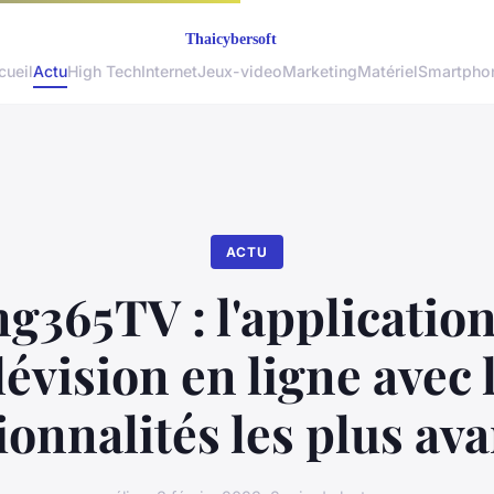
cueil
Actu
High Tech
Internet
Jeux-video
Marketing
Matériel
Smartpho
ACTU
g365TV : l'applicatio
lévision en ligne avec 
ionnalités les plus av