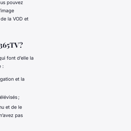
vous pouvez
d’image
 de la VOD et
g365TV ?
i font d’elle la
 :
igation et la
lévisés ;
u et de le
 n’avez pas