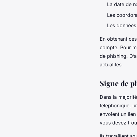
La date de n
Les coordon
Les données 
En obtenant ces
compte. Pour mi
de phishing. D’a
actualités.
Signe de p
Dans la majorit
téléphonique, un
envoient un lie
vous devez trouv
Ils travaillent 