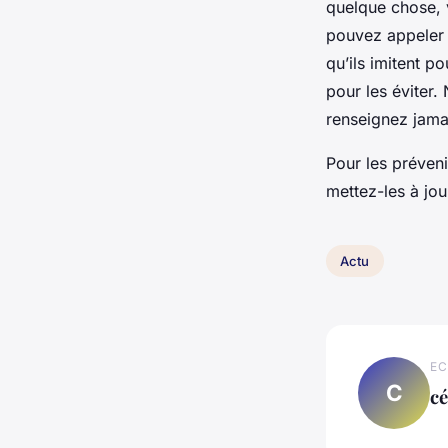
quelque chose, 
pouvez appeler 
qu’ils imitent p
pour les éviter.
renseignez jama
Pour les préveni
mettez-les à jour
Actu
EC
C
cé