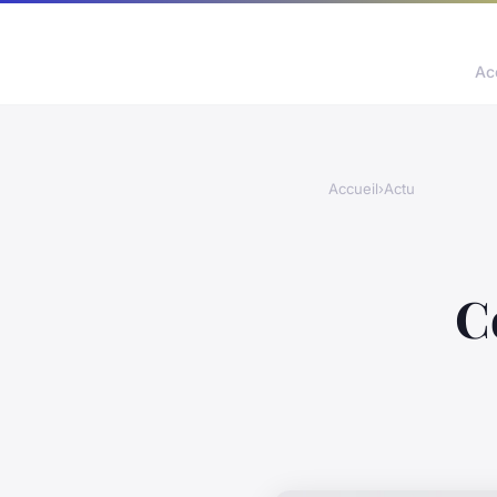
Ac
Accueil
›
Actu
C