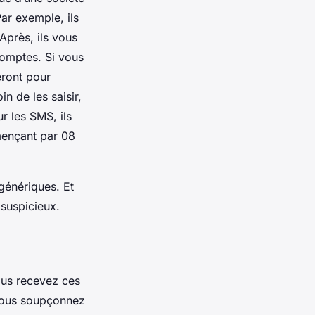
ar exemple, ils
Après, ils vous
comptes. Si vous
eront pour
n de les saisir,
r les SMS, ils
mençant par 08
génériques. Et
 suspicieux.
ous recevez ces
 vous soupçonnez