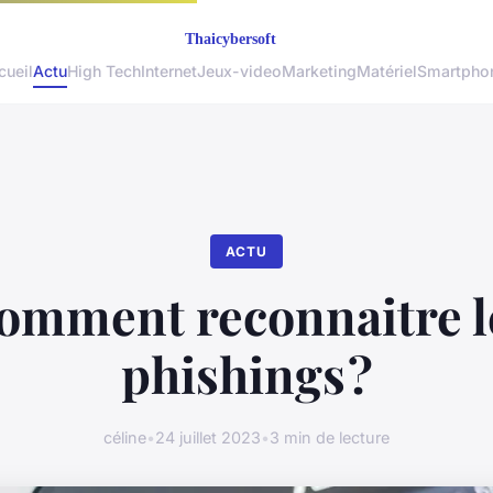
cueil
Actu
High Tech
Internet
Jeux-video
Marketing
Matériel
Smartpho
ACTU
omment reconnaitre l
phishings ?
céline
•
24 juillet 2023
•
3 min de lecture