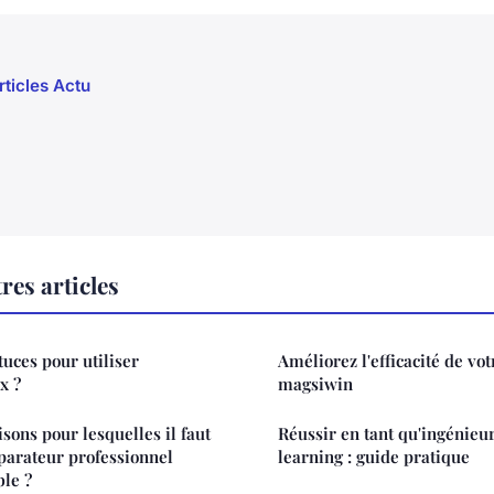
rticles Actu
res articles
tuces pour utiliser
Améliorez l'efficacité de vo
x ?
magsiwin
isons pour lesquelles il faut
Réussir en tant qu'ingénieu
éparateur professionnel
learning : guide pratique
ble ?