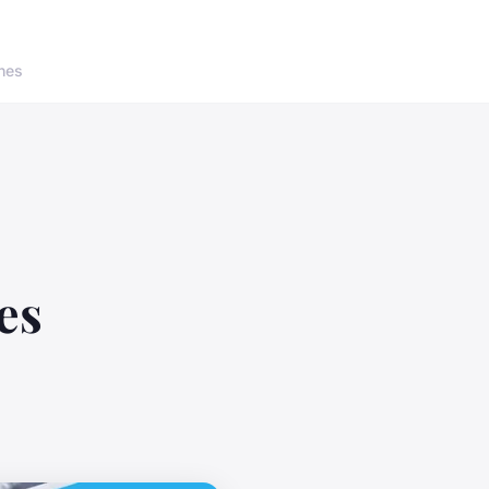
nes
es