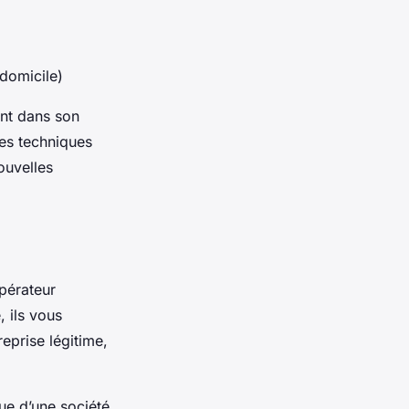
domicile)
ent dans son
es techniques
ouvelles
pérateur
, ils vous
eprise légitime,
ue d’une société