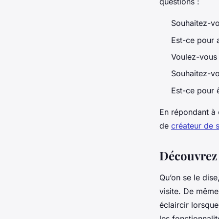
questions :
Souhaitez-vou
Est-ce pour a
Voulez-vous a
Souhaitez-vo
Est-ce pour ê
En répondant à c
de
créateur de 
Découvrez l
Qu’on se le dise
visite. De même
éclaircir lorsqu
les fonctionnalit