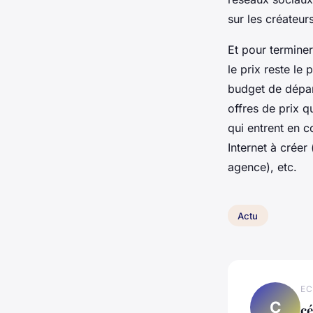
sur les créateur
Et pour terminer
le prix reste le
budget de départ
offres de prix q
qui entrent en c
Internet à créer
agence), etc.
Actu
EC
C
cé