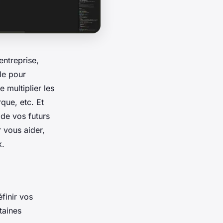
entreprise,
ile pour
 multiplier les
que, etc. Et
 de vos futurs
 vous aider,
x.
éfinir vos
taines