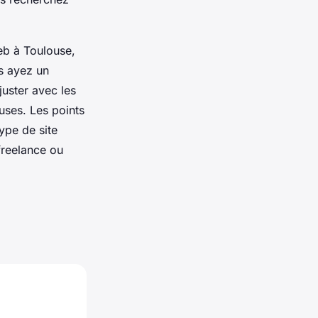
web à Toulouse,
us ayez un
juster avec les
uses. Les points
type de site
(freelance ou