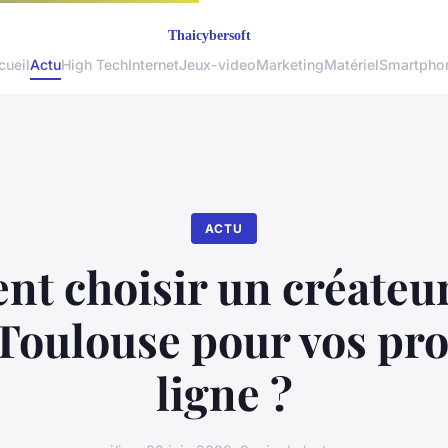
cueil
Actu
High Tech
Internet
Jeux-video
Marketing
Matériel
Smartpho
ACTU
 choisir un créateur
Toulouse pour vos pro
ligne ?