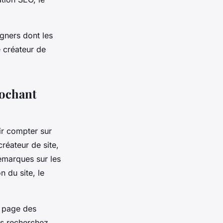
igners dont les
e créateur de
iochant
ir compter sur
créateur de site,
emarques sur les
n du site, le
a page des
us recherchez