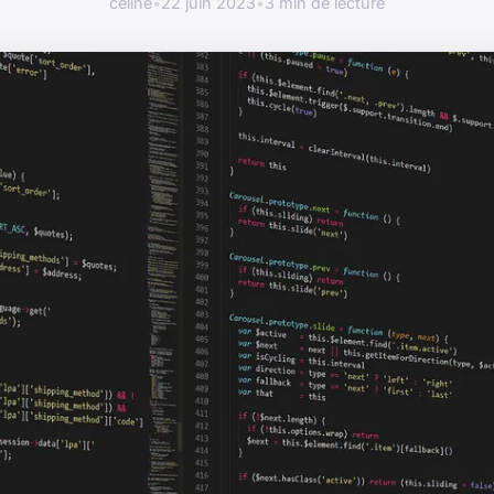
céline
•
22 juin 2023
•
3 min de lecture