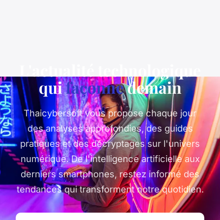
L'actualité technologique
qui
façonne
demain
Thaicybersoft vous propose chaque jour
des analyses approfondies, des guides
pratiques et des décryptages sur l'univers
numérique. De l'intelligence artificielle aux
derniers smartphones, restez informé des
tendances qui transforment notre quotidien.