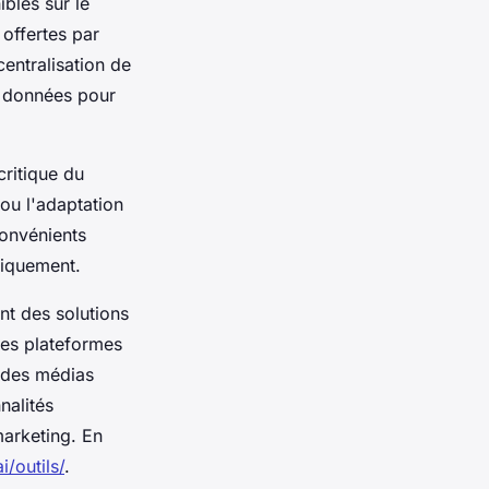
ibles sur le
 offertes par
entralisation de
s données pour
ritique du
ou l'adaptation
convénients
tiquement.
nt des solutions
des plateformes
n des médias
nalités
marketing. En
i/outils/
.