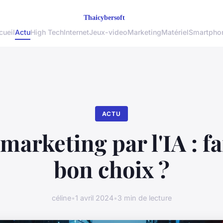
cueil
Actu
High Tech
Internet
Jeux-video
Marketing
Matériel
Smartpho
ACTU
marketing par l'IA : fa
bon choix ?
céline
•
1 avril 2024
•
3 min de lecture