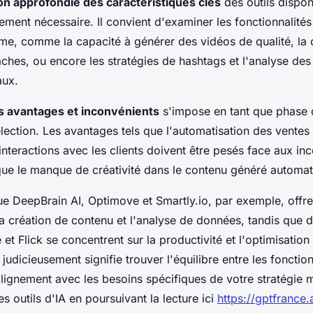
n approfondie des caractéristiques clés
des outils dispon
ment nécessaire. Il convient d'examiner les fonctionnalités
me, comme la capacité à générer des vidéos de qualité, la c
âches, ou encore les stratégies de hashtags et l'analyse de
aux.
s avantages et inconvénients
s'impose en tant que phase c
ection. Les avantages tels que l'automatisation des ventes 
nteractions avec les clients doivent être pesés face aux in
s que le manque de créativité dans le contenu généré automa
que DeepBrain AI, Optimove et Smartly.io, par exemple, offre
a création de contenu et l'analyse de données, tandis que 
t Flick se concentrent sur la productivité et l'optimisatio
 judicieusement signifie trouver l'équilibre entre les fonction
alignement avec les besoins spécifiques de votre stratégie 
es outils d'IA en poursuivant la lecture ici
https://gptfrance.a