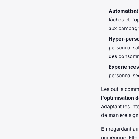
Automatisat
tâches et l'o
aux campagn
Hyper-perso
personnalisa
des consomm
Expériences 
personnalisée
Les outils comme
l'optimisation 
adaptant les int
de manière signi
En regardant au
numérique. Elle 