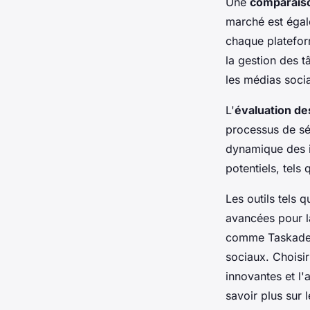
Une
comparaiso
marché est égale
chaque platefor
la gestion des t
les médias soci
L'
évaluation de
processus de sél
dynamique des i
potentiels, tel
Les outils tels 
avancées pour l
comme Taskade e
sociaux. Choisir
innovantes et l'
savoir plus sur l