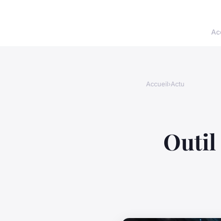
Ac
Accueil
›
Actu
Outil 