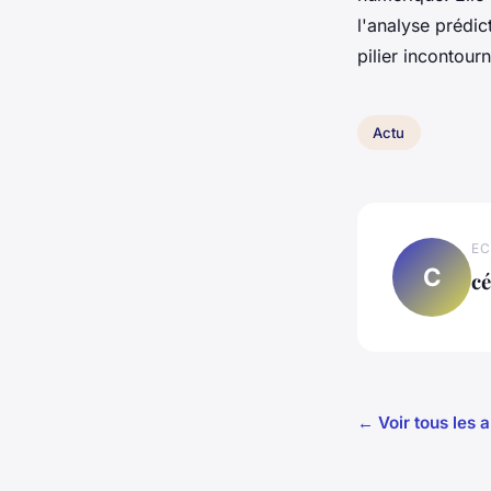
l'analyse prédict
pilier incontou
Actu
EC
C
cé
← Voir tous les a