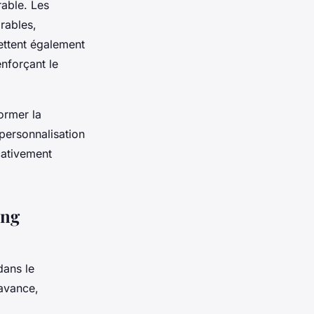
able. Les
rables,
ettent également
enforçant le
ormer la
 personnalisation
cativement
ing
dans le
avance,