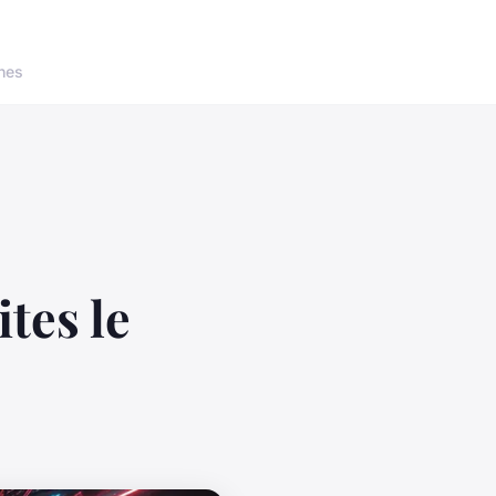
nes
ites le