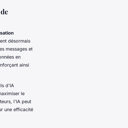
 de
sation
uvent désormais
les messages et
données en
nforçant ainsi
ls d'IA
aximiser le
teurs, l'IA peut
r une efficacité