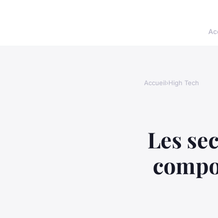
Ac
Accueil
›
High Tech
Les sec
compos