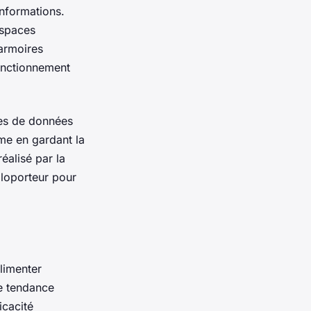
nformations.
espaces
 armoires
fonctionnement
res de données
erme en gardant la
éalisé par la
caloporteur pour
limenter
ne tendance
icacité