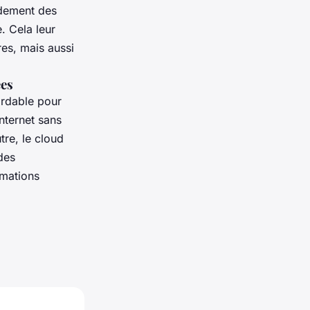
idement des
. Cela leur
es, mais aussi
ées
ordable pour
nternet sans
tre, le cloud
des
rmations