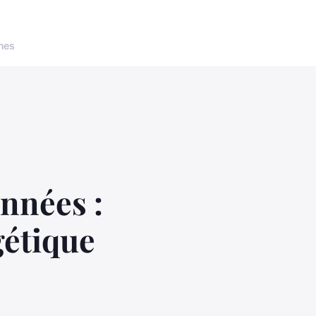
nes
onnées :
gétique