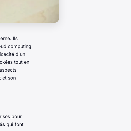
rne. Ils
cloud computing
icacité d'un
ckées tout en
 aspects
 et son
rises pour
és
qui font