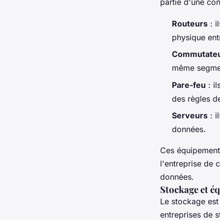
partie d'une con
Routeurs
: i
physique ent
Commutate
même segmen
Pare-feu
: i
des règles de
Serveurs
: i
données.
Ces équipements
l'entreprise de c
données.
Stockage et é
Le stockage est 
entreprises de 