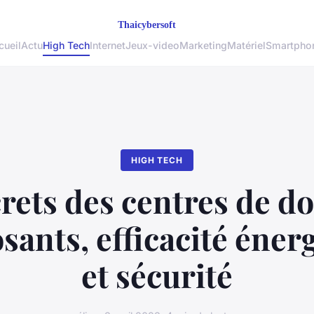
cueil
Actu
High Tech
Internet
Jeux-video
Marketing
Matériel
Smartpho
HIGH TECH
rets des centres de d
ants, efficacité éner
et sécurité