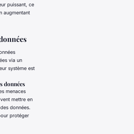
eur puissant, ce
 en augmentant
 données
données
ées via un
leur système est
es données
 les menaces
ivent mettre en
t des données.
pour protéger